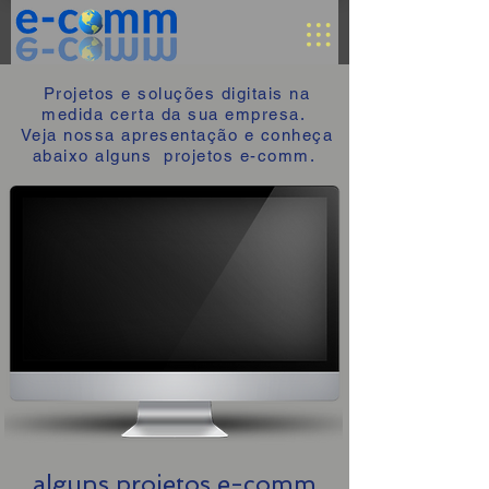
Projetos e soluções digitais na
medida certa da sua empresa.
Veja nossa apresentação e conheça
abaixo alguns projetos e-comm.
alguns projetos e-comm