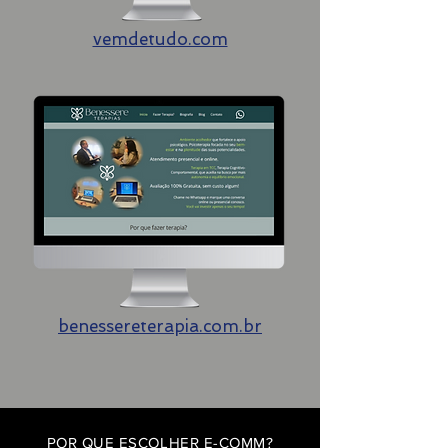
vemdetudo.com
benessereterapia.com.br
POR QUE ESCOLHER E-COMM?